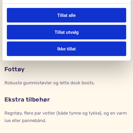
viktig å kle barna i lag som kan tilpasses
temperaturen:
Tillat alle
Yttertøy
Tillat utvalg
En parkdress eller en kombinasjon av vindjakke og
Ikke tillat
vindbukse.
Fottøy
Robuste gummistøvler og lette dock boots.
Ekstra tilbehør
Regntøy, flere par votter (både tynne og tykke), og en varm
lue eller pannebånd.