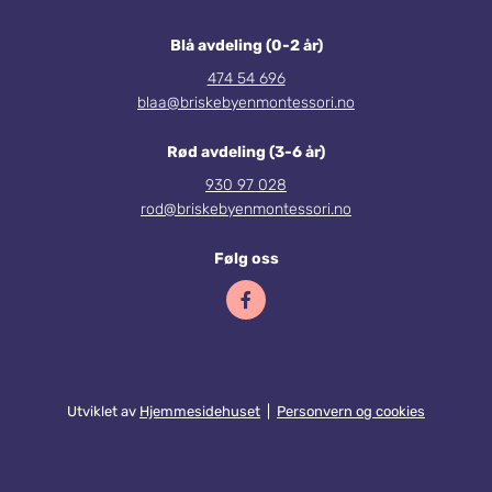
Blå avdeling (0-2 år)
474 54 696
blaa@briskebyenmontessori.no
Rød avdeling (3-6 år)
930 97 028
rod@briskebyenmontessori.no
Følg oss
Utviklet av
Hjemmesidehuset
|
Personvern og cookies