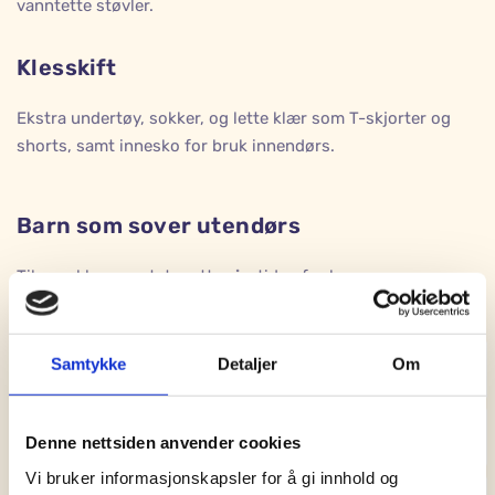
vanntette støvler.
Klesskift
Ekstra undertøy, sokker, og lette klær som T-skjorter og
shorts, samt innesko for bruk innendørs.
Barn som sover utendørs
Tilpass klær og utstyr etter årstiden for barn som sover
utendørs.
Samtykke
Detaljer
Om
Vogn og vognpose (til årstiden) eller teppe
Myggnetting
Denne nettsiden anvender cookies
Vi bruker informasjonskapsler for å gi innhold og