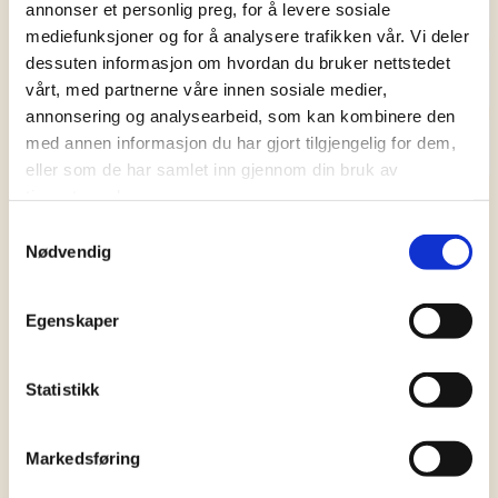
Regntrekk
annonser et personlig preg, for å levere sosiale
mediefunksjoner og for å analysere trafikken vår. Vi deler
dessuten informasjon om hvordan du bruker nettstedet
Seler i vognen
vårt, med partnerne våre innen sosiale medier,
annonsering og analysearbeid, som kan kombinere den
med annen informasjon du har gjort tilgjengelig for dem,
Kosefille/sutt/bamse
eller som de har samlet inn gjennom din bruk av
tjenestene deres.
Samtykkevalg
Nødvendig
Egenskaper
Statistikk
Høst/vår
Markedsføring
Disse årstidene kan være uforutsigbare, så det er