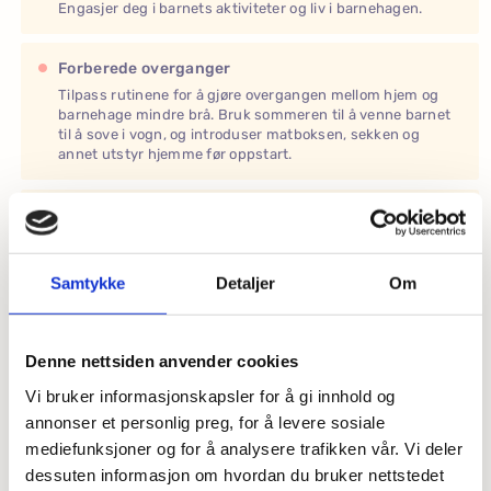
Engasjer deg i barnets aktiviteter og liv i barnehagen.
Forberede overganger
Tilpass rutinene for å gjøre overgangen mellom hjem og
barnehage mindre brå. Bruk sommeren til å venne barnet
til å sove i vogn, og introduser matboksen, sekken og
annet utstyr hjemme før oppstart.
Skap en rolig morgen
Sørg for at morgenrutinene hjemme er rolige og gir en god
start på dagen.
Samtykke
Detaljer
Om
Vær tilgjengelig
Hold telefonen nær i tilfelle barnehagen trenger å nå deg.
Denne nettsiden anvender cookies
Vi bruker informasjonskapsler for å gi innhold og
annonser et personlig preg, for å levere sosiale
mediefunksjoner og for å analysere trafikken vår. Vi deler
Hva du kan forvente fra oss
dessuten informasjon om hvordan du bruker nettstedet