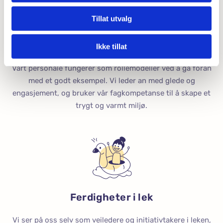
Tillat utvalg
Positive rollemodeller
Ikke tillat
Vårt personale fungerer som rollemodeller ved å gå foran
med et godt eksempel. Vi leder an med glede og
engasjement, og bruker vår fagkompetanse til å skape et
trygt og varmt miljø.
Ferdigheter i lek
Vi ser på oss selv som veiledere og initiativtakere i leken,