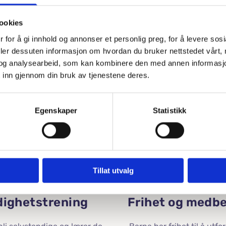
ookies
 for å gi innhold og annonser et personlig preg, for å levere sos
deler dessuten informasjon om hvordan du bruker nettstedet vårt,
Eget svømmebasseng
og analysearbeid, som kan kombinere den med annen informasjon d
 inn gjennom din bruk av tjenestene deres.
Barna får leke og lære å svømme i vårt eget
V
basseng.
Egenskaper
Statistikk
Tillat utvalg
dighetstrening
Frihet og medb