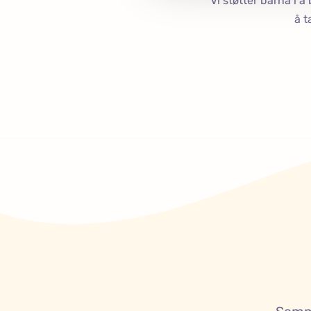
Vi støtter barna i å
å t