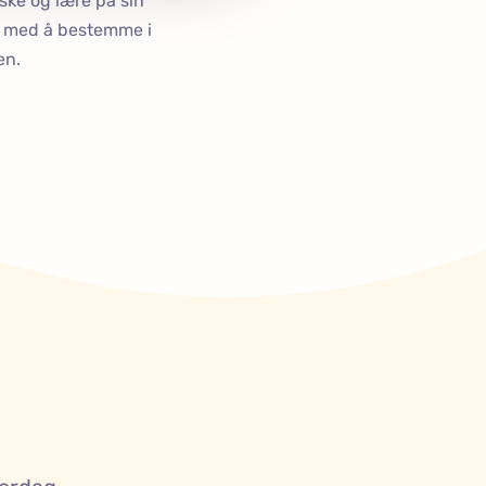
rske og lære på sin
e med å bestemme i
en.