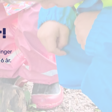
!
inger
6 år.