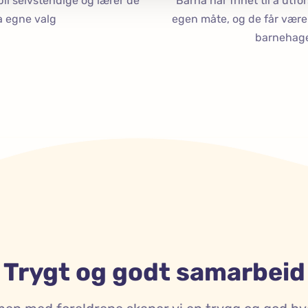
 bli selvstendige og lærer de
Barna har frihet til å utfo
a egne valg
egen måte, og de får vær
barnehag
Trygt og godt samarbeid