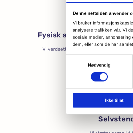
Denne nettsiden anvender c
Vi bruker informasjonskapsler
analysere trafikken vår. Vi 
Fysisk aktivitet og utelek
sosiale medier, annonsering 
dem, eller som de har samlet
Vi verdsetter frisk luft og har to flotte
utelekeområder.
Samtykkevalg
Nødvendig
Ikke tillat
Selvsten