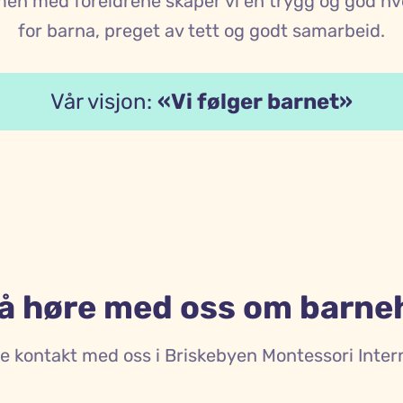
n med foreldrene skaper vi en trygg og god h
for barna, preget av tett og godt samarbeid.
Vår visjon:
«Vi følger barnet»
 å høre med oss om barne
ne kontakt med oss i Briskebyen Montessori Intern