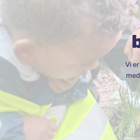
Vi e
med 