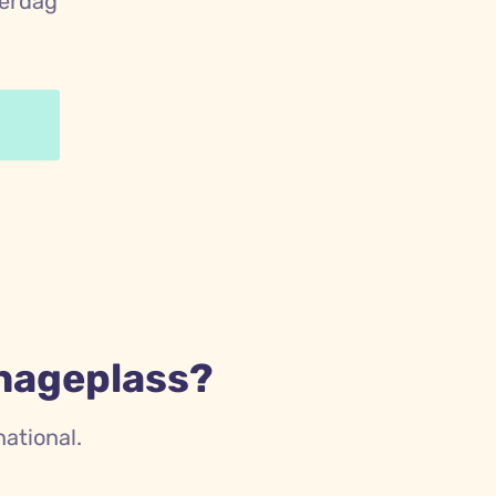
verdag
hageplass?
ational.