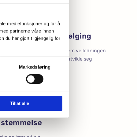
iale mediefunksjoner og for å
 med partnerne våre innen
Individuell oppfølging
u har gjort tilgjengelig for
i ser hvert enkelt barn og gir dem veiledningen
de trenger for å trives og utvikle seg
Markedsføring
Tillat alle
estemmelse